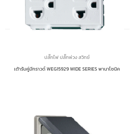
ปลั๊กไฟ ปลั๊กพ่วง สวิทช์
เต้ารับคู่มีกราวด์ WEG15929 WIDE SERIES พานาโซนิค