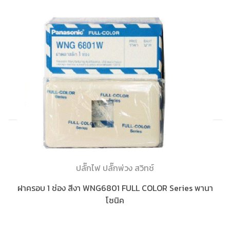
ปลั๊กไฟ ปลั๊กพ่วง สวิทช์
ฝาครอบ 1 ช่อง สีงา WNG6801 FULL COLOR Series พานา
โซนิค