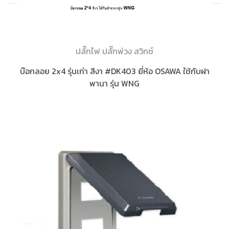
ปลั๊กไฟ ปลั๊กพ่วง สวิทช์
บ๊อกลอย 2x4 รุ่นเก่า สีงา #DK403 ยี่ห้อ OSAWA ใช้กับฝา
พานา รุ่น WNG