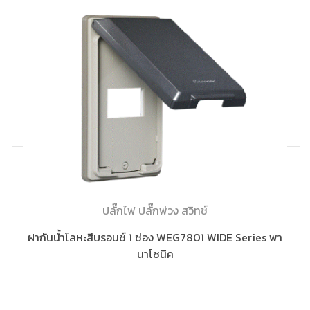
ปลั๊กไฟ ปลั๊กพ่วง สวิทช์
ฝากันน้ำโลหะสีบรอนซ์ 1 ช่อง WEG7801 WIDE Series พา
นาโซนิค