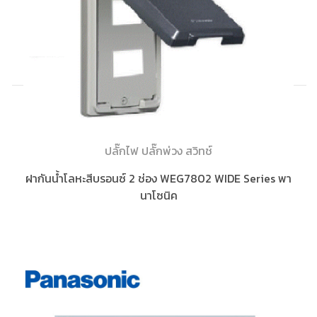
ปลั๊กไฟ ปลั๊กพ่วง สวิทช์
ฝากันน้ำโลหะสีบรอนซ์ 2 ช่อง WEG7802 WIDE Series พา
นาโซนิค