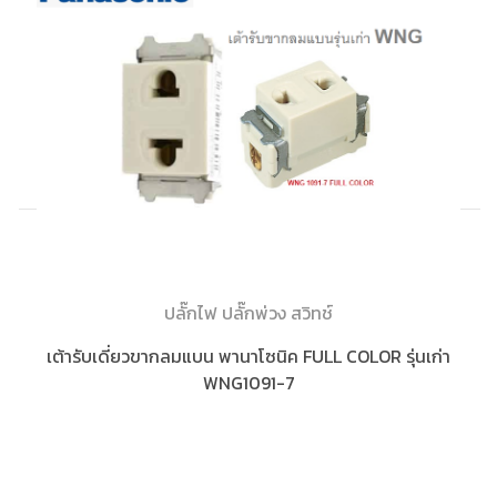
ปลั๊กไฟ ปลั๊กพ่วง สวิทช์
เต้ารับเดี่ยวขากลมแบน พานาโซนิค FULL COLOR รุ่นเก่า
WNG1091-7