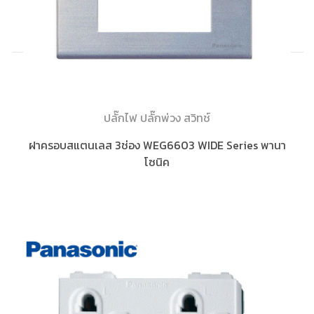
ปลั๊กไฟ ปลั๊กพ่วง สวิทช์
ฝาครอบสแตนเลส 3ช่อง WEG6603 WIDE Series พานา
โซนิค