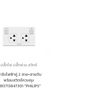
ปลั๊กไฟ ปลั๊กพ่วง สวิทช์
้ารับไฟฟ้าคู่ 2 สาย+สายดิน
พร้อมสวิตซ์ควบคุม
913713847301 "PHILIPS"