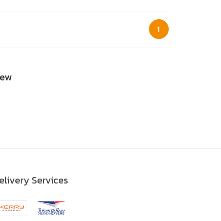
1
ew
elivery Services