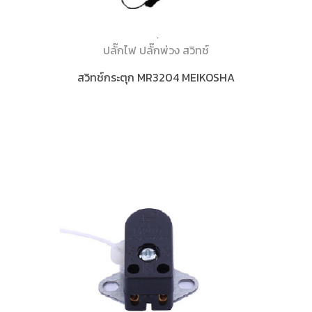
ปลั๊กไฟ ปลั๊กพ่วง สวิทช์
สวิทช์กระตุก MR3204 MEIKOSHA