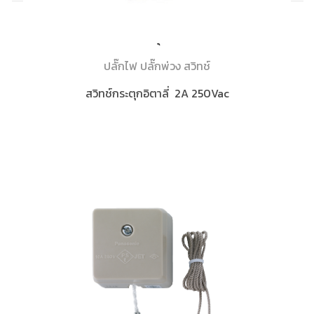
ปลั๊กไฟ ปลั๊กพ่วง สวิทช์
สวิทช์กระตุกอิตาลี่ 2A 250Vac