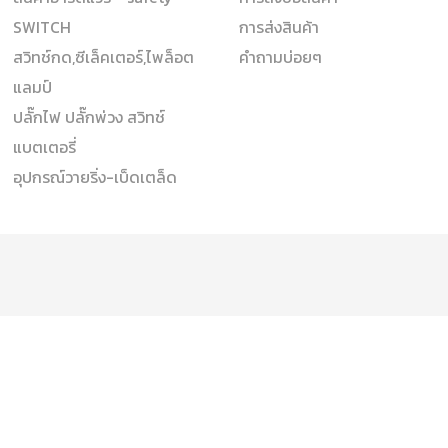
SWITCH
การส่งสินค้า
สวิทช์กด,ซีเล็คเตอร์,ไพล็อต
คำถามบ่อยๆ
แลมป์
ปลั๊กไฟ ปลั๊กพ่วง สวิทช์
แบตเตอรี่
อุปกรณ์วายริ่ง-เบ็ดเตล็ด