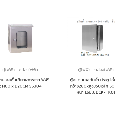
ตู้ไฟฟ้า - กล่องไฟฟ้า
ตู้ไฟฟ้า - กล่องไฟฟ้า
แตนเลสชั้นเดียวฝากระจก W45
ตู้สแตนเลสกันน้ำ ประตู 1ชั้
x H60 x D20CM SS304
กว้าง280xสูง350xลึก150 
หนา 1.5มม. DCK-TK01