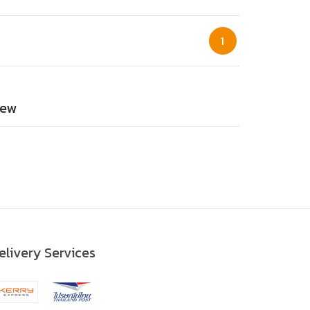
1
ew
elivery Services