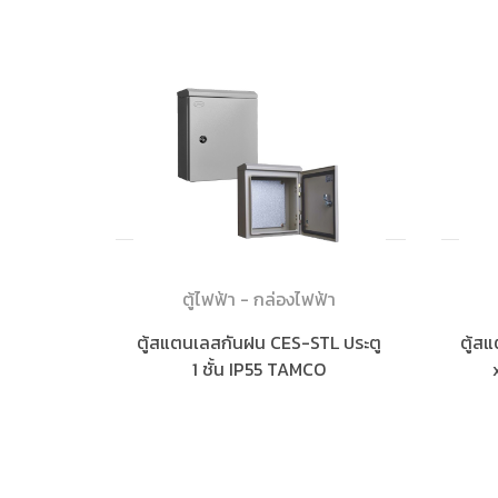
ตู้ไฟฟ้า - กล่องไฟฟ้า
ตู้สแตนเลสกันฝน CES-STL ประตู
ตู้ส
1 ชั้น IP55 TAMCO