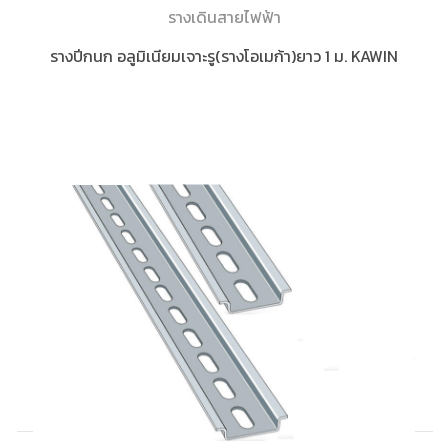
รางเดินสายไฟฟ้า
รางปีกนก อลูมิเนียมเจาะรู(รางโอเมก้า)ยาว 1 ม. KAWIN