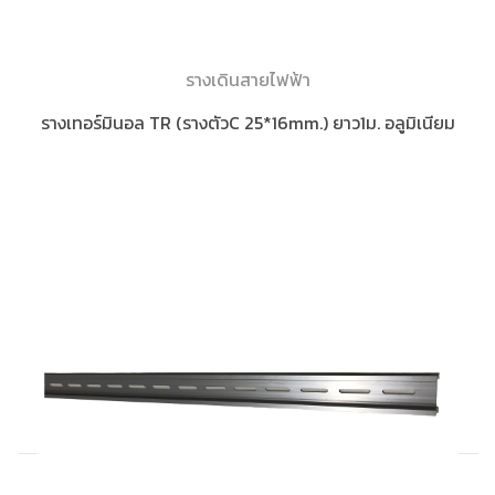
รางเดินสายไฟฟ้า
รางเทอร์มินอล TR (รางตัวC 25*16mm.) ยาว1ม. อลูมิเนียม