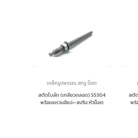
เหล็กรูปพรรณ สกรู น็อต
สตัดโบล์ท (เกลียวตลอด) SS304
สตัด
พร้อมแหวนอีแปะ-สปริง หัวน็อต
พร้