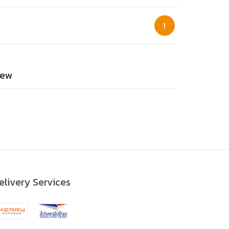
1
ew
elivery Services