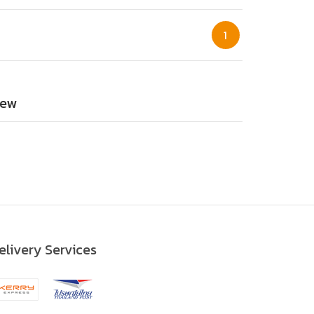
1
ew
elivery Services