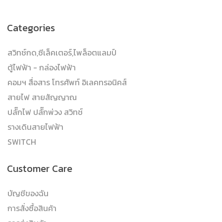
Categories
สวิทช์กด,ซีเล็คเตอร์,ไพล็อตแลมป์
ตู้ไฟฟ้า - กล่องไฟฟ้า
คอมฯ สื่อสาร โทรศัพท์ อิเลคทรอนิคส์
สายไฟ สายสัญญาณ
ปลั๊กไฟ ปลั๊กพ่วง สวิทช์
รางเดินสายไฟฟ้า
SWITCH
Customer Care
บัญชีของฉัน
การสั่งซื้อสินค้า