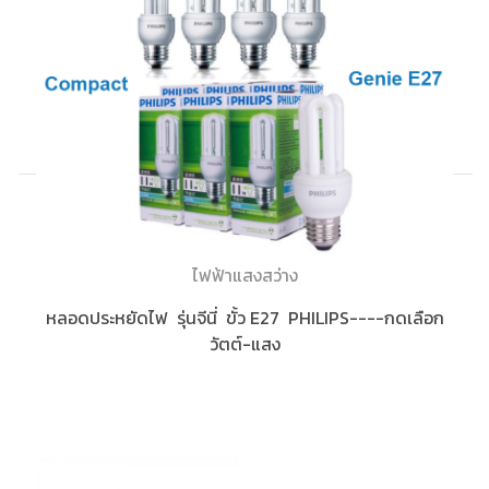
ไฟฟ้าแสงสว่าง
หลอดประหยัดไฟ รุ่นจีนี่ ขั้ว E27 PHILIPS----กดเลือก
วัตต์-แสง