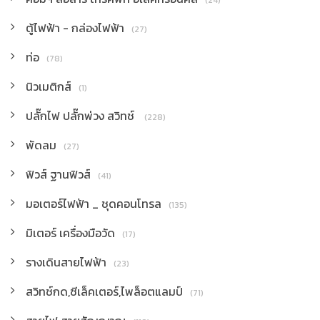
(24)
ตู้ไฟฟ้า - กล่องไฟฟ้า
(27)
ท่อ
(78)
นิวเมติกส์
(1)
ปลั๊กไฟ ปลั๊กพ่วง สวิทช์
(228)
พัดลม
(27)
ฟิวส์ ฐานฟิวส์
(41)
มอเตอร์ไฟฟ้า _ ชุดคอนโทรล
(135)
มิเตอร์ เครื่องมือวัด
(17)
รางเดินสายไฟฟ้า
(23)
สวิทช์กด,ซีเล็คเตอร์,ไพล็อตแลมป์
(71)