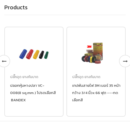
Products
ปลั๊กอุด ยางกันบาด
ปลั๊กอุด ยางกันบาด
เทปพันสายไฟ 3M เบอร์ 35 หน้า
ปลอกหุ้มหางปลา VC-
กว้าง 3/4 นิ้วx 66 ฟุต ---กด
125(125 sq.mm.) โปรดเลือก
เลือกสี
สี BANDEX