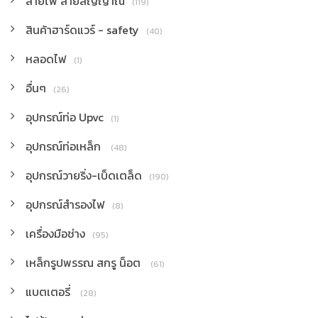
สายไฟ สายสัญญาณ
(119)
สินค้าฮาร์ดแวร์ - safety
(40)
หลอดไฟ
(1)
อื่นๆ
(26)
อุปกรณ์ท่อ Upvc
(1)
อุปกรณ์ท่อเหล็ก
(48)
อุปกรณ์วายริ่ง-เบ็ดเตล็ด
(190)
อุปกรณ์สำรองไฟ
(8)
เครื่องมือช่าง
(95)
เหล็กรูปพรรณ สกรู น็อต
(61)
แบตเตอรี่
(28)