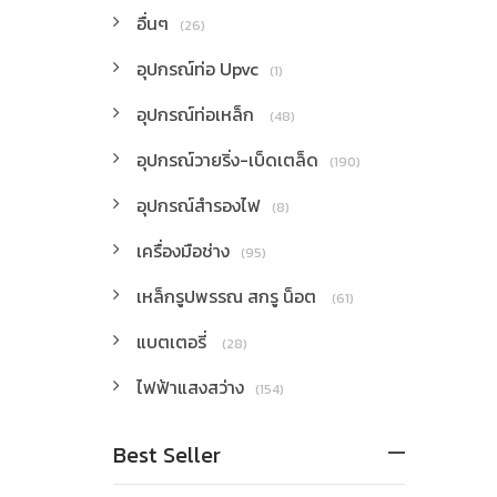
อื่นๆ
(26)
อุปกรณ์ท่อ Upvc
(1)
อุปกรณ์ท่อเหล็ก
(48)
อุปกรณ์วายริ่ง-เบ็ดเตล็ด
(190)
อุปกรณ์สำรองไฟ
(8)
เครื่องมือช่าง
(95)
เหล็กรูปพรรณ สกรู น็อต
(61)
แบตเตอรี่
(28)
ไฟฟ้าแสงสว่าง
(154)
Best Seller