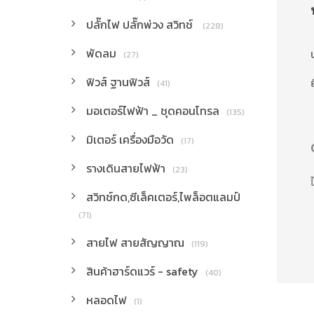
ปลั๊กไฟ ปลั๊กพ่วง สวิทช์
(228)
พัดลม
(27)
ฟิวส์ ฐานฟิวส์
ย
(41)
มอเตอร์ไฟฟ้า _ ชุดคอนโทรล
(135)
มิเตอร์ เครื่องมือวัด
(17)
รางเดินสายไฟฟ้า
(23)
สวิทช์กด,ซีเล็คเตอร์,ไพล็อตแลมป์
(71)
สายไฟ สายสัญญาณ
(119)
สินค้าฮาร์ดแวร์ - safety
(40)
หลอดไฟ
(1)