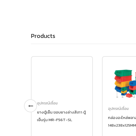
Products
ปกรณ์เชื่อม
อุปกรณ์เชื่อม
งตู้เย็น ขอบยางล่างสีเทา ตู้
กล่องอะไหล่พลาสติก No.1037
็นรุ่น MR-F56T-SL
148x238x125MM.