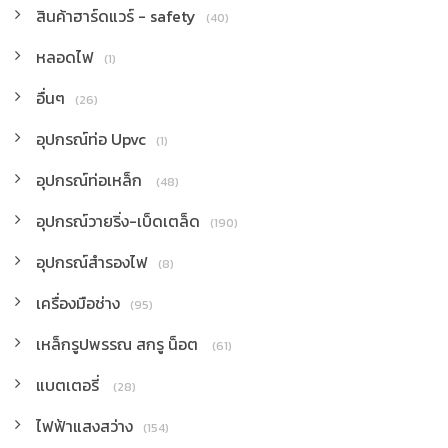
สินค้าฮาร์ดแวร์ - safety
(40)
หลอดไฟ
(1)
อื่นๆ
(26)
อุปกรณ์ท่อ Upvc
(1)
อุปกรณ์ท่อเหล็ก
(48)
อุปกรณ์วายริ่ง-เบ็ดเตล็ด
(190)
อุปกรณ์สำรองไฟ
(8)
เครื่องมือช่าง
(95)
เหล็กรูปพรรณ สกรู น็อต
(61)
แบตเตอรี่
(28)
ไฟฟ้าแสงสว่าง
(154)