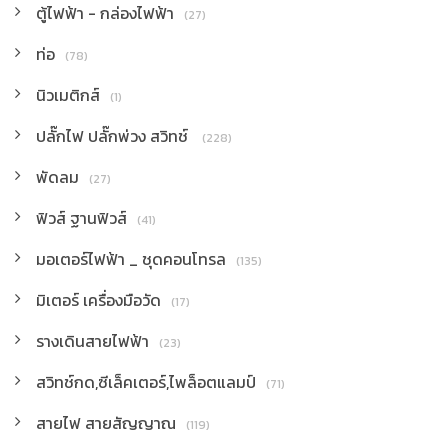
ตู้ไฟฟ้า - กล่องไฟฟ้า
(27)
ท่อ
(78)
นิวเมติกส์
(1)
ปลั๊กไฟ ปลั๊กพ่วง สวิทช์
(228)
พัดลม
(27)
ฟิวส์ ฐานฟิวส์
(41)
มอเตอร์ไฟฟ้า _ ชุดคอนโทรล
(135)
มิเตอร์ เครื่องมือวัด
(17)
รางเดินสายไฟฟ้า
(23)
สวิทช์กด,ซีเล็คเตอร์,ไพล็อตแลมป์
(71)
สายไฟ สายสัญญาณ
(119)