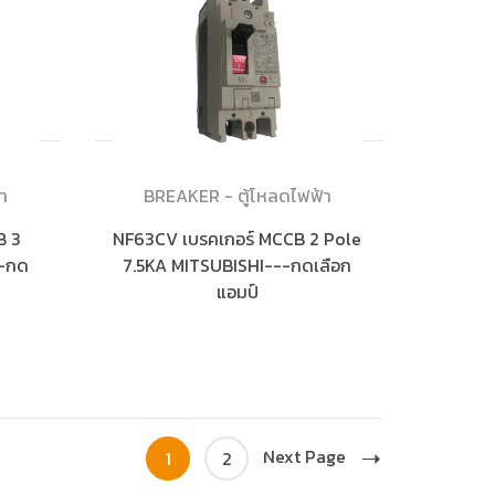
า
BREAKER - ตู้โหลดไฟฟ้า
B 3
NF63CV เบรคเกอร์ MCCB 2 Pole
--กด
7.5KA MITSUBISHI---กดเลือก
แอมป์
Next Page
1
2