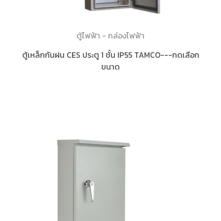
ตู้ไฟฟ้า - กล่องไฟฟ้า
ตู้เหล็กกันฝน CES ประตู 1 ชั้น IP55 TAMCO---กดเลือก
ขนาด