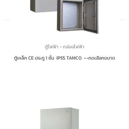
ตู้ไฟฟ้า - กล่องไฟฟ้า
ตู้เหล็ก CE ประตู 1 ชั้น IP55 TAMCO --กดเลือกขนาด