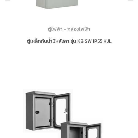
ตู้ไฟฟ้า - กล่องไฟฟ้า
ตู้เหล็กกันน้ำมีหลังคา รุ่น KB SW IP55 KJL