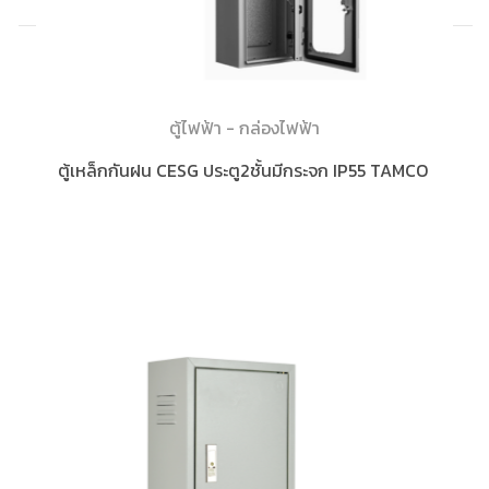
ตู้ไฟฟ้า - กล่องไฟฟ้า
ตู้เหล็กกันฝน CESG ประตู2ชั้นมีกระจก IP55 TAMCO