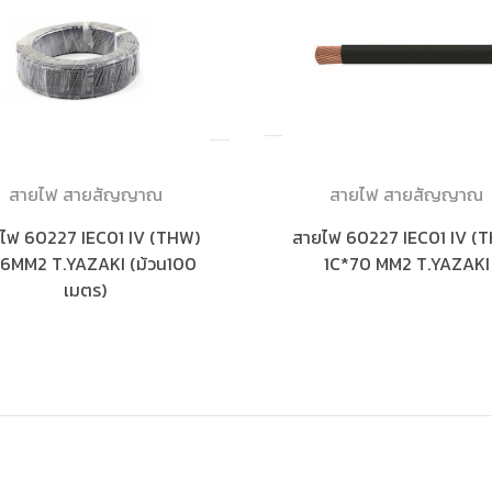
สายไฟ สายสัญญาณ
สายไฟ สายสัญญาณ
ไฟ 60227 IEC01 IV (THW)
สายไฟ 60227 IEC01 IV (
*ุ6MM2 T.YAZAKI (ม้วน100
1C*70 MM2 T.YAZAKI
เมตร)