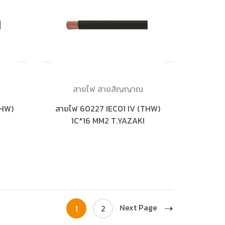
สายไฟ สายสัญญาณ
THW)
สายไฟ 60227 IEC01 IV (THW)
1C*16 MM2 T.YAZAKI
Next Page
1
2