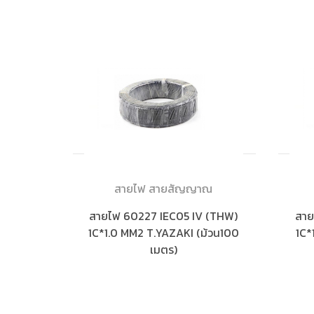
สายไฟ สายสัญญาณ
สายไฟ 60227 IEC05 IV (THW)
สาย
1C*1.0 MM2 T.YAZAKI (ม้วน100
1C*
เมตร)