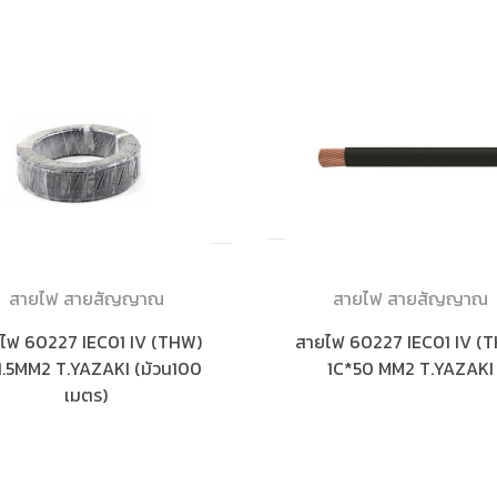
สายไฟ สายสัญญาณ
สายไฟ สายสัญญาณ
ไฟ 60227 IEC01 IV (THW)
สายไฟ 60227 IEC01 IV (
1.5MM2 T.YAZAKI (ม้วน100
1C*50 MM2 T.YAZAKI
เมตร)