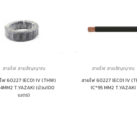
สายไฟ สายสัญญาณ
สายไฟ สายสัญญาณ
ไฟ 60227 IEC01 IV (THW)
สายไฟ 60227 IEC01 IV (
*4MM2 T.YAZAKI (ม้วน100
1C*95 MM2 T.YAZAKI
เมตร)